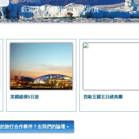
歡迎來到順順旅遊官方網頁
英國縱橫5日游
西歐五國五日經典團
的旅行合作夥伴？去我們的論壇 »