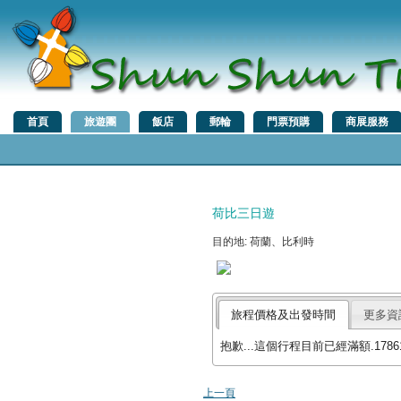
首頁
旅遊團
飯店
郵輪
門票預購
商展服務
荷比三日遊
目的地: 荷蘭、比利時
旅程價格及出發時間
更多資
抱歉...這個行程目前已經滿額.17861
上一頁