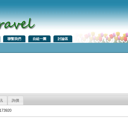
聯繫我們
自組一團
討論區
訊
詢價
73920