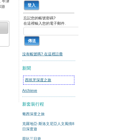
，牛津
和游
忘記您的帳號密碼?
在這裡輸入您的電子郵件.
沒有帳號嗎? 在這裡註冊
新聞
西班牙深度之旅
Archieve
新套裝行程
葡西深度之旅
克羅地亞-斯洛文尼亞人文風情8
日深度遊
荷比三日遊