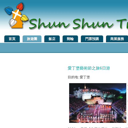
首頁
旅遊團
飯店
郵輪
門票預購
商展服務
愛丁堡藝術節之旅6日游
目的地: 愛丁堡