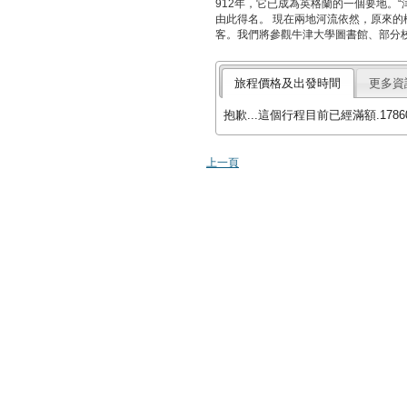
912年，它已成為英格蘭的一個要地。
由此得名。 現在兩地河流依然，原來
客。我們將參觀牛津大學圖書館、部分
旅程價格及出發時間
更多資
抱歉...這個行程目前已經滿額.17860
上一頁