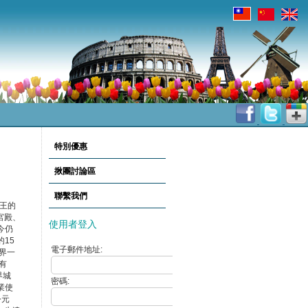
特別優惠
揪團討論區
聯繫我們
王的
宮殿、
使用者登入
今仍
15
電子郵件地址:
界一
有
界城
密碼:
業使
公元