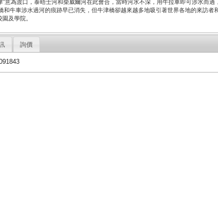
“津”意為渡口，泰晤士河和柴威爾河在此會合，當時河水不深，用牛拉車即可涉水而過
的橋和牛車涉水過河的痕跡早已消失，但牛津橋卻越來越多地吸引著世界各地的來訪者
校園及學院。
訊
詢價
91843