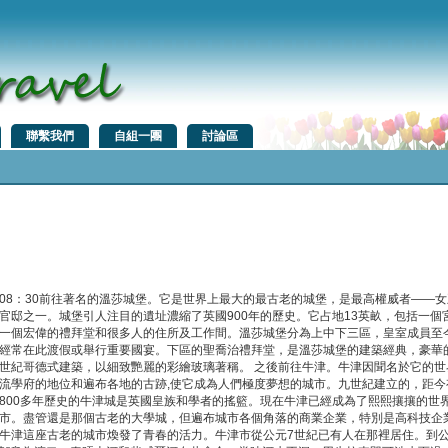
聯繫我們
自組一團
討論區
08：30前往著名的溫莎城堡。它是世界上最大的最古老的城堡，是最高權威者——女
官邸之一。城堡引人注目的遺址濃縮了英國900年的歷史。它占地13英畝，包括一個
一個宏偉的禮拜堂和很多人的住所及工作間。溫莎城堡分為上中下三區，皇室成員至
經常在此渡假或舉行重要國宴。下區的聖喬治禮拜堂，是溫莎城堡的建築經典，豪華的
世紀哥德式建築，以細致艷麗的彩繪玻璃著稱。 之後前往牛津。牛津因聞名於它的世
流學府的地位和遍布各地的古跡,使它成為人們極度夢想的城市。九世紀建立的，距今
800多年歷史的牛津城是英國皇族和學者的搖籃。現在牛津已經成為了熙熙攘攘的世
市。盡管還是那個古老的大學城，但遍布城市各個角落的商業企業，特別是高科技企
牛津這座古老的城市煥發了青春的活力。牛津市從公元7世紀已有人在那裡居住。到