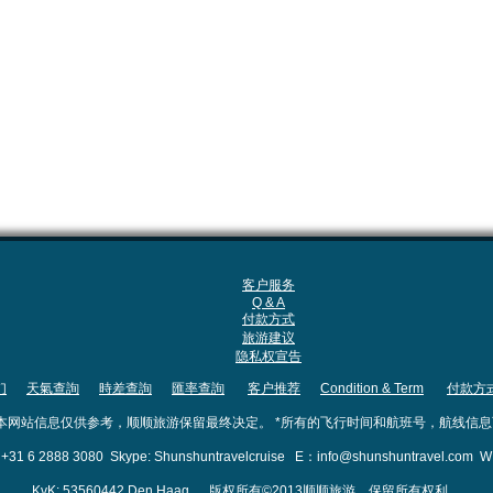
客户服务
Q & A
付款方式
旅游建议
隐私权宣告
们
天氣查詢
時差查詢
匯率查詢
客户推荐
Condition & Term
付款方
本网站信息仅供参考，顺顺旅游保留最终决定。 *所有的飞行时间和航班号，航线信
31 6 2888 3080
Skype: Shunshuntravelcruise E：info@shunshuntravel.com 
KvK: 53560442 Den Haag 版权所有©2013顺顺旅游。保留所有权利。