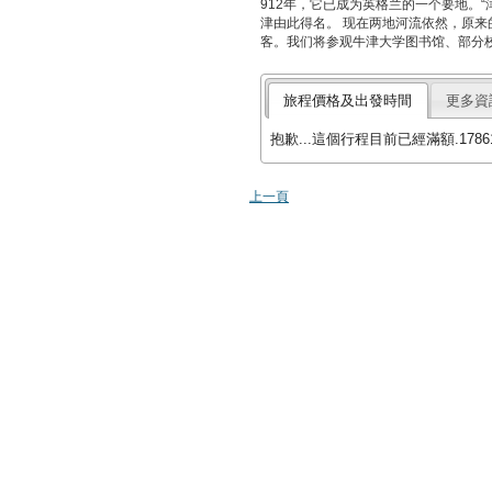
912年，它已成为英格兰的一个要地。
津由此得名。 现在两地河流依然，原
客。我们将参观牛津大学图书馆、部分校
旅程價格及出發時間
更多資
抱歉...這個行程目前已經滿額.17861
上一頁