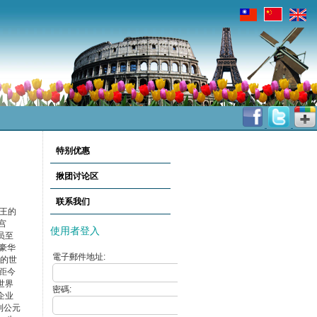
特别优惠
揪团讨论区
联系我们
王的
宫
使用者登入
员至
豪华
電子郵件地址:
它的世
距今
世界
密碼:
企业
到公元