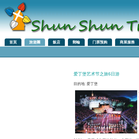
首頁
旅遊團
飯店
郵輪
门票预购
商展服務
爱丁堡艺术节之旅6日游
目的地: 爱丁堡