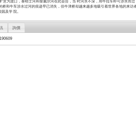
“津”意为渡口，泰晤士河和柴威尔河在此会合，当 时河水不深，用牛拉车即可涉水而过
来的桥和牛车涉水过河的痕迹早已消失，但牛津桥却越来越多地吸引着世界各地的来访
园及学 院。
訊
詢價
90609