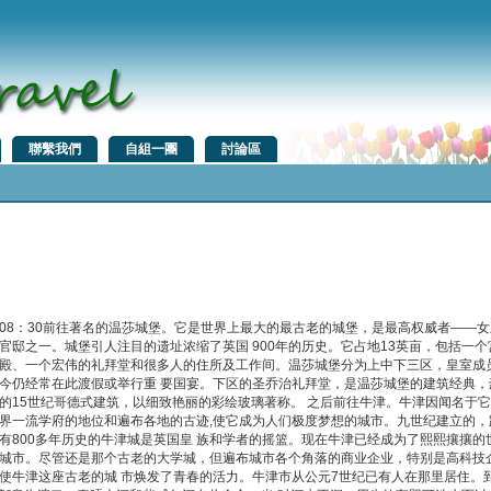
聯繫我們
自組一團
討論區
08：30前往著名的温莎城堡。它是世界上最大的最古老的城堡，是最高权威者——女
官邸之一。城堡引人注目的遗址浓缩了英国 900年的历史。它占地13英亩，包括一个
殿、一个宏伟的礼拜堂和很多人的住所及工作间。温莎城堡分为上中下三区，皇室成
今仍经常在此渡假或举行重 要国宴。下区的圣乔治礼拜堂，是温莎城堡的建筑经典，
的15世纪哥德式建筑，以细致艳丽的彩绘玻璃著称。 之后前往牛津。牛津因闻名于
界一流学府的地位和遍布各地的古迹,使它成为人们极度梦想的城市。九世纪建立的，
有800多年历史的牛津城是英国皇 族和学者的摇篮。现在牛津已经成为了熙熙攘攘的
城市。尽管还是那个古老的大学城，但遍布城市各个角落的商业企业，特别是高科技
使牛津这座古老的城 市焕发了青春的活力。牛津市从公元7世纪已有人在那里居住。